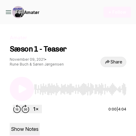
+ Follow
Amatør
Amatør
Sæson 1 - Teaser
November 09, 2021
•
Share
Rune Buch & Søren Jørgensen
Use Left/Right to seek, Home/End to jump to st
0:00
|
4:04
Show Notes