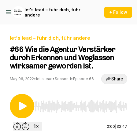
let's lead – führ dich, führ
+ Follow
andere
let's lead – führ dich, führ andere
#66 Wie die Agentur Verstärker
durch Erkennen und Weglassen
wirksamer geworden ist.
Share
May 06, 2022
•
let's lead
•
Season 1
•
Episode 66
Use Left/Right to seek, Home/End to jump to st
0:00
|
32:47