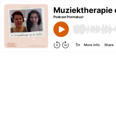
Muziektherapie 
Podcast Prematuur
More Info
Share