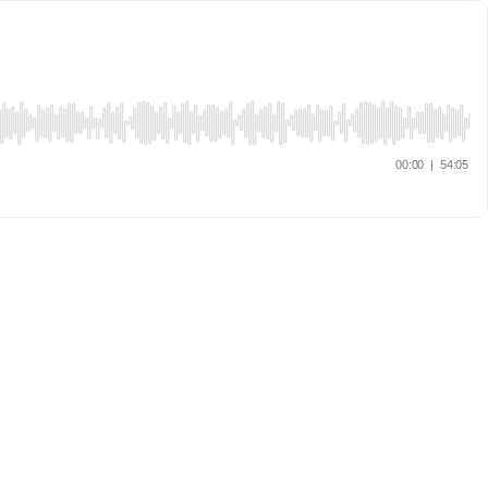
00:00
|
54:05