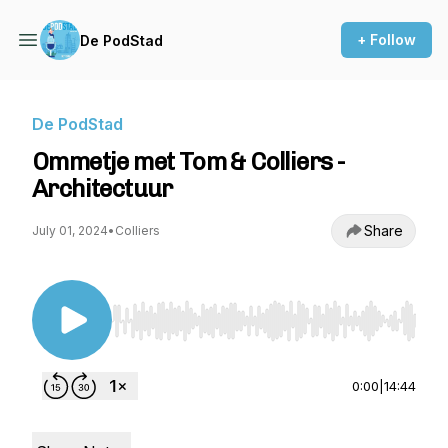
+ Follow
De PodStad
De PodStad
Ommetje met Tom & Colliers -
Architectuur
Share
July 01, 2024
•
Colliers
Use Left/Right to seek, Home/End to jump to st
0:00
|
14:44