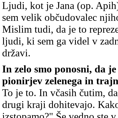
Ljudi, kot je Jana (op. Apih
sem velik občudovalec njih
Mislim tudi, da je to repre
ljudi, ki sem ga videl v zad
državi.
In zelo smo ponosni, da je
pionirjev zelenega in tra
To je to. In včasih čutim, 
drugi kraji dohitevajo. Kak
izstopamo?" Še vedno ste v 