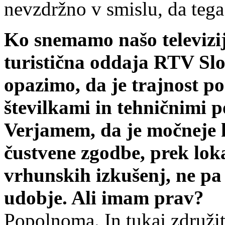
nevzdržno v smislu, da tega
Ko snemamo našo televizi
turistična oddaja RTV Slo
opazimo, da je trajnost po
številkami in tehničnimi 
Verjamem, da je močneje k
čustvene zgodbe, prek loka
vrhunskih izkušenj, ne pa
udobje. Ali imam prav?
Popolnoma. In tukaj združit