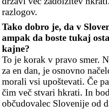
državi več zadolžitev hkrati
razlogov.
Tako dobro je, da v Sloven
ampak da boste tukaj ostali
kajne?
To je korak v pravo smer. Ne 
za en dan, je osnovno nače
morali vsi upoštevati. Če p
čim več stvari hkrati. In bo
občudovalec Slovenije od 