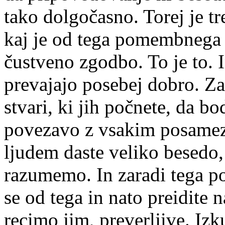
tako dolgočasno. Torej je tr
kaj je od tega pomembnega za
čustveno zgodbo. To je to. I
prevajajo posebej dobro. Za
stvari, ki jih počnete, da b
povezavo z vsakim posamez
ljudem daste veliko besedo, k
razumemo. In zaradi tega p
se od tega in nato preidite n
recimo jim, preverljive. Izku