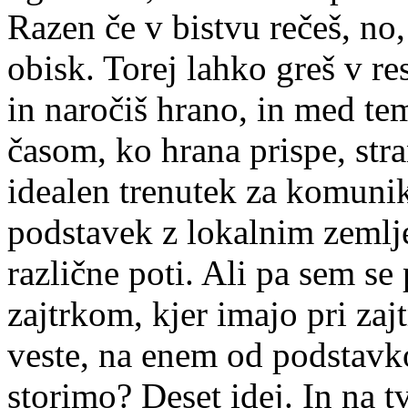
Razen če v bistvu rečeš, no
obisk. Torej lahko greš v res
in naročiš hrano, in med tem
časom, ko hrana prispe, str
idealen trenutek za komunik
podstavek z lokalnim zemlje
različne poti. Ali pa sem se
zajtrkom, kjer imajo pri zaj
veste, na enem od podstavko
storimo? Deset idej. In na 