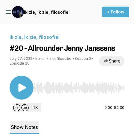
+ Follow
ik zie, ik zie, filosofie!
ik zie, ik zie, filosofie!
#20 - Allrounder Jenny Janssens
July 27, 2022
•
Ik zie, ik zie, filosofie!
•
Season 3
•
Share
Episode 20
Use Left/Right to seek, Home/End to jump to st
0:00
|
52:30
Show Notes