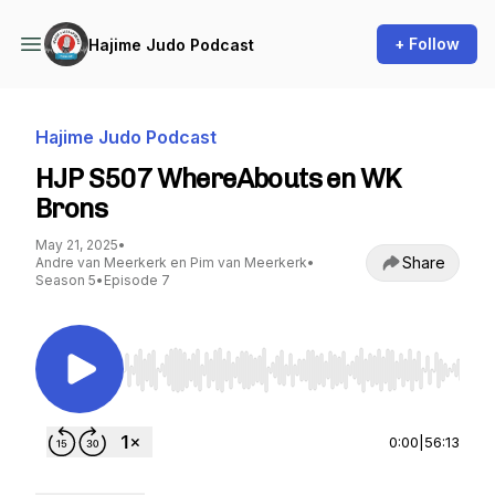
+ Follow
Hajime Judo Podcast
Hajime Judo Podcast
HJP S507 WhereAbouts en WK
Brons
May 21, 2025
•
Share
Andre van Meerkerk en Pim van Meerkerk
•
Season 5
•
Episode 7
Use Left/Right to seek, Home/End to jump to st
0:00
|
56:13