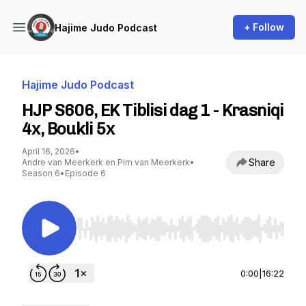
+ Follow
Hajime Judo Podcast
Hajime Judo Podcast
HJP S606, EK Tiblisi dag 1 - Krasniqi
4x, Boukli 5x
April 16, 2026
•
Share
Andre van Meerkerk en Pim van Meerkerk
•
Season 6
•
Episode 6
Use Left/Right to seek, Home/End to jump to st
0:00
|
16:22