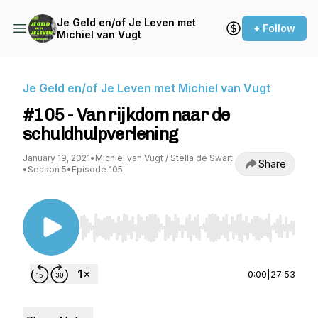
Je Geld en/of Je Leven met
+ Follow
Michiel van Vugt
Je Geld en/of Je Leven met Michiel van Vugt
#105 - Van rijkdom naar de
schuldhulpverlening
January 19, 2021
•
Michiel van Vugt / Stella de Swart
Share
•
Season 5
•
Episode 105
Use Left/Right to seek, Home/End to jump to st
0:00
|
27:53