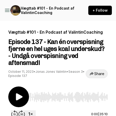
Vægttab #101 - En Podcast af
+ Follow
ValintinCoaching
Vægttab #101 - En Podcast af ValintinCoaching
Episode 137 - Kan én overspisning
fjerne en hel uges kcal underskud?
- Undgå overspisning ved
aftensmad!
October 11, 2023
•
Jonas Jones Valintin
•
Season 3
•
Share
Episode 137
Use Left/Right to seek, Home/End to jump to st
0:00
|
35:10