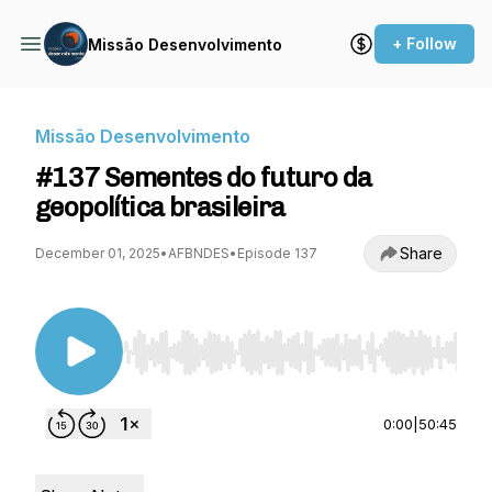
+ Follow
Missão Desenvolvimento
Missão Desenvolvimento
#137 Sementes do futuro da
geopolítica brasileira
Share
December 01, 2025
•
AFBNDES
•
Episode 137
Use Left/Right to seek, Home/End to jump to st
0:00
|
50:45