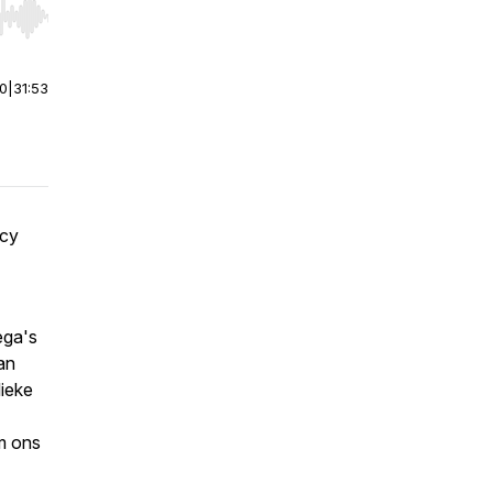
r end. Hold shift to jump forward or backward.
00
|
31:53
acy
ega's
an
ieke
m ons