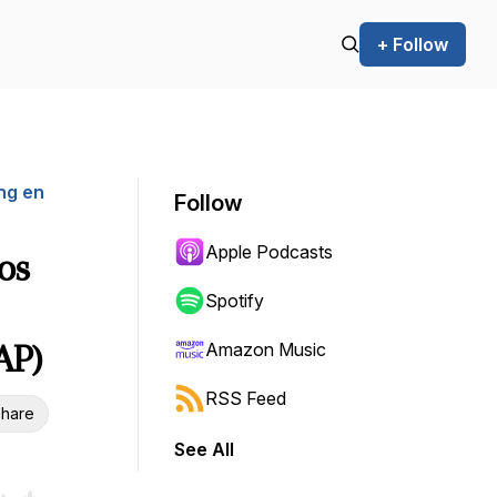
+ Follow
ng en
Follow
Apple Podcasts
os
Spotify
AP)
Amazon Music
RSS Feed
hare
See All