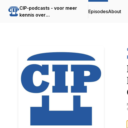
CIP-podcasts - voor meer
Episodes
About
kennis over
informatiebeveiliging en
privacybescherming