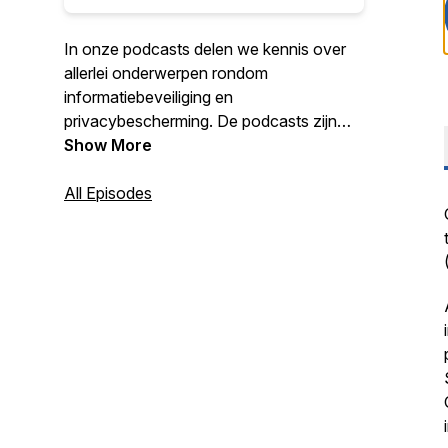
In onze podcasts delen we kennis over
allerlei onderwerpen rondom
informatiebeveiliging en
privacybescherming. De podcasts zijn
met name bedoeld voor professionals en
Show More
bestuurders in de publieke sector en hun
adviseurs.
All Episodes