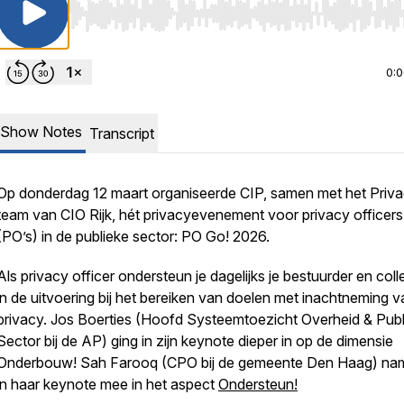
Use Left/Right to seek, Home/End to jump to start o
0:
Show Notes
Transcript
Op donderdag 12 maart organiseerde CIP, samen met het Priv
team van CIO Rijk, hét privacyevenement voor privacy officers
(PO’s) in de publieke sector: PO Go! 2026.
Als privacy officer ondersteun je dagelijks je bestuurder en coll
in de uitvoering bij het bereiken van doelen met inachtneming v
privacy. Jos Boerties (Hoofd Systeemtoezicht Overheid & Publ
Sector
bij de AP) ging in zijn keynote dieper in op de dimensie
Onderbouw!
Sah Farooq (CPO bij de gemeente Den Haag) na
in haar keynote mee in het aspect
Ondersteun!