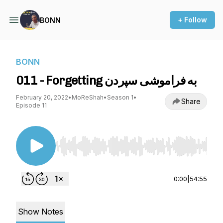
+ Follow
BONN
BONN
011 - Forgetting به فراموشی سپردن
February 20, 2022
•
MoReShah
•
Season 1
•
Share
Episode 11
Use Left/Right to seek, Home/End to jump to st
0:00
|
54:55
Show Notes