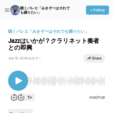
聴くバレエ「みきぞーはそれで
+ Follow
も踊りたい」
聴くバレエ「みきぞーはそれでも踊りたい」
Jazzはいかが？クラリネット奏者
との即興
Share
July 15, 2024
•
みきぞー
Use Left/Right to seek, Home/End to jump to st
0:00
|
11:26