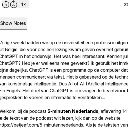
0:
Show Notes
Vorige week hadden we op de universiteit een professor uitge
uit België, die voor ons een lezing kwam geven over het gebrui
ChatGPT in het onderwijs. Het was heel interessant! Kennen jull
ChatGPT? Heb je er wel eens mee gewerkt? Ik gebruik het inmi
bijna dagelijks. ChatGPT is een programma op de computer dat
mensen communiceert via tekst. Het is gebaseerd op de techn
van kunstmatige intelligentie. Dus AI of AI (Artificial Intelligenc
z’n Engels. Het doel van ChatGPT is om vragen te beantwoord
gesprekken te voeren en informatie te verstrekken...
Welkom bij de podcast
5-minuten Nederlands
, aflevering 14
je de tekst van de podcast wilt lezen, kijk dan op de website
https://petjeaf.com/5-minutennederlands
. Als je de teksten van