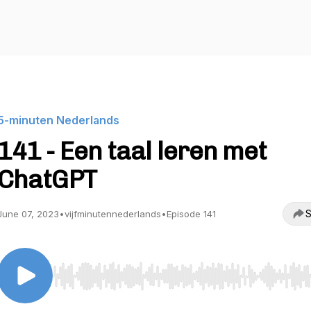
5-minuten Nederlands
141 - Een taal leren met
ChatGPT
S
June 07, 2023
•
vijfminutennederlands
•
Episode 141
Use Left/Right to seek, Home/End to jump to start o