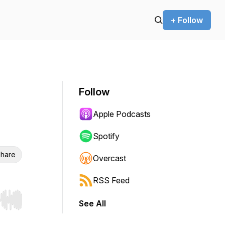
+ Follow
Follow
Apple Podcasts
Spotify
hare
Overcast
RSS Feed
See All
r end. Hold shift to jump forward or backward.