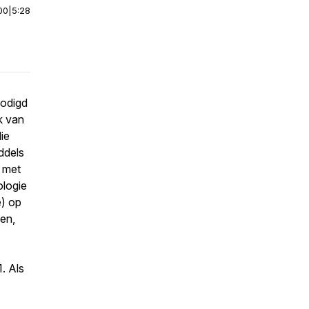
00
|
5:28
nodigd
k van
ie
ddels
 met
ologie
e) op
en,
1. Als