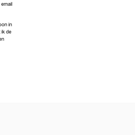
 email
oon in
 ik de
en