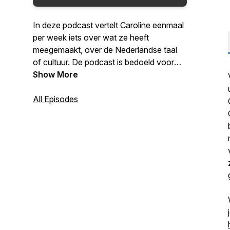
In deze podcast vertelt Caroline eenmaal
per week iets over wat ze heeft
meegemaakt, over de Nederlandse taal
of cultuur. De podcast is bedoeld voor
mensen die Nederlands op B1+
Show More
beheersen en hun kennis van de
Nederlandse taal en cultuur willen
All Episodes
vergroten.Als je meer info wilt ontvangen,
stuur dan een email naar:
5minutennl@gmail.com