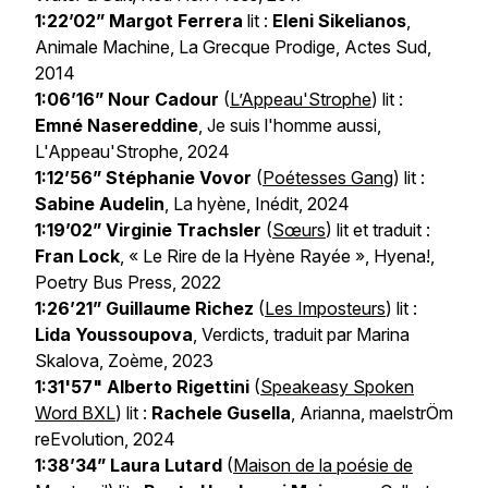
1:22’02” Margot Ferrera
lit :
Eleni Sikelianos
,
Animale Machine, La Grecque Prodige
, Actes Sud,
2014
1:06’16” Nour Cadour
(
L’Appeau'Strophe
) lit :
Emné Nasereddine
,
Je suis l'homme aussi
,
L'Appeau'Strophe, 2024
1:12’56” Stéphanie Vovor
(
Poétesses Gang
) lit :
Sabine Audelin
,
La hyène
, Inédit, 2024
1:19’02” Virginie Trachsler
(
Sœurs
) lit et traduit :
Fran Lock
, « Le Rire de la Hyène Rayée »,
Hyena!
,
Poetry Bus Press, 2022
1:26’21” Guillaume Richez
(
Les Imposteurs
) lit :
Lida Youssoupova
,
Verdicts
, traduit par Marina
Skalova, Zoème, 2023
1:31'57"
Alberto Rigettini
(
Speakeasy Spoken
Word BXL
) lit :
Rachele Gusella
,
Arianna
, maelstrÖm
reEvolution, 2024
1:38’34” Laura Lutard
(
Maison de la poésie de