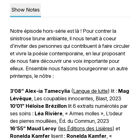
Show Notes
Notre épisode hors-série est là ! Pour contrer la
sinistrose brune ambiante, il nous tenait à coeur
d'inviter des personnes qui contribuent à faire circuler
et vivre la poésie contemporaine, en leur proposant
de nous faire découvrir une voix importante pour
elleux. Ensemble nous faisons bourgeonner un autre
printemps, le nôtre :
3’08” Alex-ia Tamecylia
(
Langue de lutte
) lit :
Mag
Lévêque
,
Les coupables innocentes
, Blast, 2023
10’01” Héloïse Brézillon
lit 6 extraits numérotés par
ses soins :
Léa Rivière
, « Armes molles »,
L’odeur
des pierres mouillées
, Éd. du Commun, 2023
16’55” Maud Leroy
(
les Éditions des Lisières
) et
Ronelda Kamfer
lisent :
Ronelda Kamfer
, «