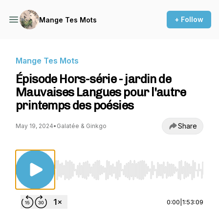
+ Follow
Mange Tes Mots
Mange Tes Mots
Épisode Hors-série - jardin de
Mauvaises Langues pour l'autre
printemps des poésies
Share
May 19, 2024
•
Galatée & Ginkgo
Use Left/Right to seek, Home/End to jump to st
0:00
|
1:53:09