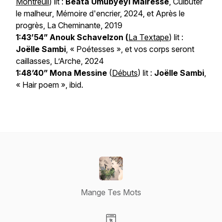
Montreuil
) lit :
Beata Umubyeyi Mairesse
,
Culbuter
le malheur
, Mémoire d'encrier, 2024, et
Après le
progrès
, La Cheminante, 2019
1:43’54” Anouk Schavelzon (
La Textape
) lit :
Joëlle Sambi
, « Poétesses »,
et vos corps seront
caillasses
, L’Arche, 2024
1:48’40” Mona Messine
(
Débuts
) lit :
Joëlle Sambi
,
« Hair poem »,
ibid.
Mange Tes Mots