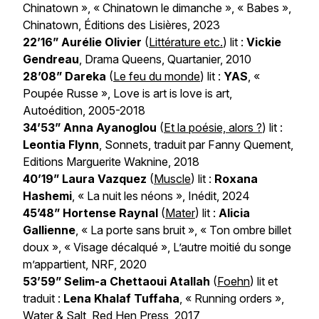
Chinatown », « Chinatown le dimanche », « Babes »,
Chinatown
, Éditions des Lisières, 2023
22’16” Aurélie Olivier
(
Littérature etc.
) lit :
Vickie
Gendreau
,
Drama Queens
, Quartanier, 2010
28’08” Dareka
(
Le feu du monde
) lit :
YAS
, «
Poupée Russe »,
Love is art is love is art
,
Autoédition, 2005-2018
34’53” Anna Ayanoglou
(
Et la poésie, alors ?
) lit :
Leontia Flynn
,
Sonnets
, traduit par Fanny Quement,
Editions Marguerite Waknine, 2018
40’19” Laura Vazquez
(
Muscle
) lit :
Roxana
Hashemi
, « La nuit les néons », Inédit, 2024
45’48” Hortense Raynal
(
Mater
) lit :
Alicia
Gallienne
, « La porte sans bruit », « Ton ombre billet
doux », « Visage décalqué »,
L’autre moitié du songe
m’appartient
, NRF, 2020
53’59” Selim-a Chettaoui Atallah
(
Foehn
) lit et
traduit :
Lena Khalaf Tuffaha
, « Running orders »,
Water & Salt
, Red Hen Press, 2017