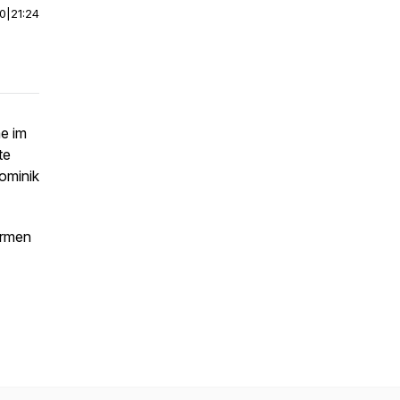
00
|
21:24
me im
te
Dominik
ormen