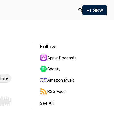
+ Follow
Follow
Apple Podcasts
Spotify
hare
Amazon Music
RSS Feed
See All
r end. Hold shift to jump forward or backward.