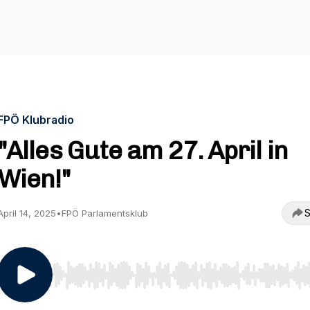
FPÖ Klubradio
"Alles Gute am 27. April in
Wien!"
S
April 14, 2025
•
FPÖ Parlamentsklub
Use Left/Right to seek, Home/End to jump to start o