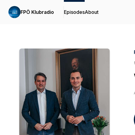
FPÖ Klubradio
Episodes
About