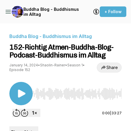
Buddha Blog - Buddhismus
+ Follow
im Alltag
Buddha Blog - Buddhismus im Alltag
152-Richtig Atmen-Buddha-Blog-
Podcast-Buddhismus im Alltag
January 14, 2024
•
Shaolin-Rainer
•
Season 1
•
Share
Episode 152
Use Left/Right to seek, Home/End to jump to st
0:00
|
33:27