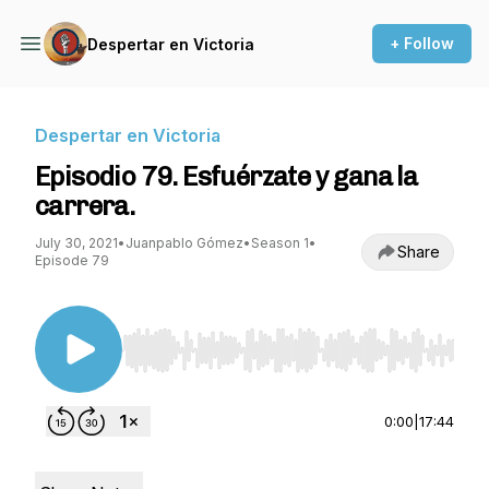
+ Follow
Despertar en Victoria
Despertar en Victoria
Episodio 79. Esfuérzate y gana la
carrera.
July 30, 2021
•
Juanpablo Gómez
•
Season 1
•
Share
Episode 79
Use Left/Right to seek, Home/End to jump to st
0:00
|
17:44