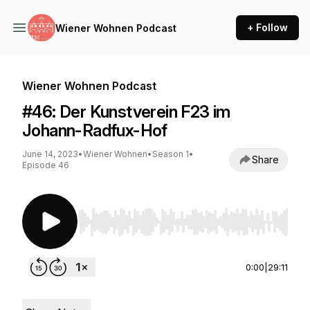
+ Follow
Wiener Wohnen Podcast
Wiener Wohnen Podcast
#46: Der Kunstverein F23 im
Johann-Radfux-Hof
June 14, 2023
•
Wiener Wohnen
•
Season 1
•
Share
Episode 46
Use Left/Right to seek, Home/End to jump to st
0:00
|
29:11