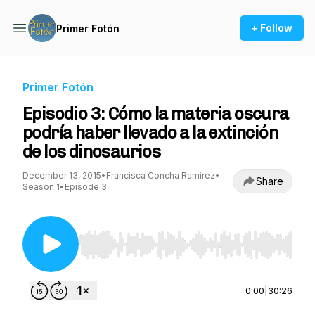
+ Follow
Primer Fotón
Primer Fotón
Episodio 3: Cómo la materia oscura
podría haber llevado a la extinción
de los dinosaurios
December 13, 2015
•
Francisca Concha Ramírez
•
Share
Season 1
•
Episode 3
Use Left/Right to seek, Home/End to jump to st
0:00
|
30:26