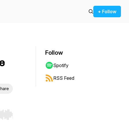
+ Follow
Follow
e
Spotify
RSS Feed
hare
r end. Hold shift to jump forward or backward.