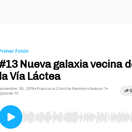
Primer Fotón
#13 Nueva galaxia vecina d
la Vía Láctea
November 30, 2018
•
Francisca Concha Ramírez
•
Season 1
•
S
Episode 13
Use Left/Right to seek, Home/End to jump to start o