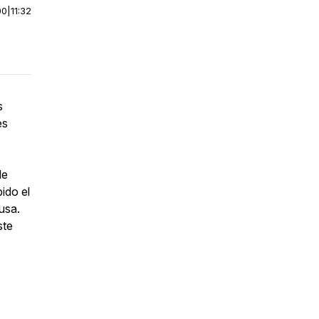
00
|
11:32
s
es
de
ido el
usa.
ste