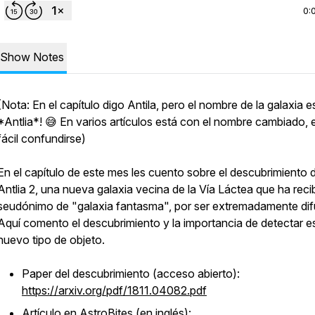
0:
Show Notes
(Nota: En el capítulo digo Antila, pero el nombre de la galaxia e
*Antlia*! 😅 En varios artículos está con el nombre cambiado, 
fácil confundirse)
En el capítulo de este mes les cuento sobre el descubrimiento 
Antlia 2, una nueva galaxia vecina de la Vía Láctea que ha recib
seudónimo de "galaxia fantasma", por ser extremadamente dif
Aquí comento el descubrimiento y la importancia de detectar e
nuevo tipo de objeto.
Paper del descubrimiento (acceso abierto):
https://arxiv.org/pdf/1811.04082.pdf
Artículo en AstroBites (en inglés):