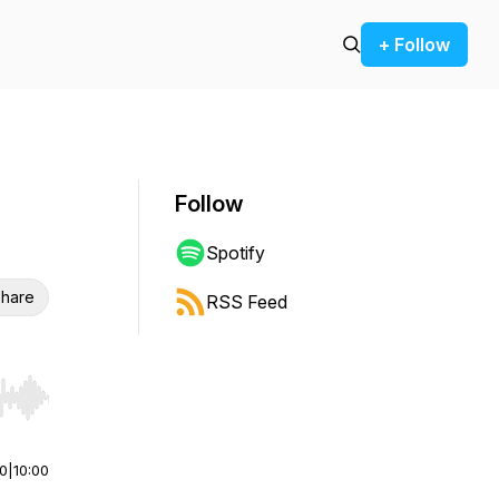
+ Follow
Follow
Spotify
hare
RSS Feed
r end. Hold shift to jump forward or backward.
00
|
10:00