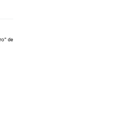
uro" de
o