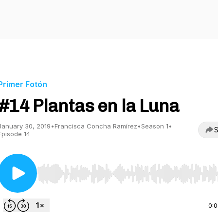
Primer Fotón
#14 Plantas en la Luna
January 30, 2019
•
Francisca Concha Ramírez
•
Season 1
•
S
Episode 14
Use Left/Right to seek, Home/End to jump to start o
0: