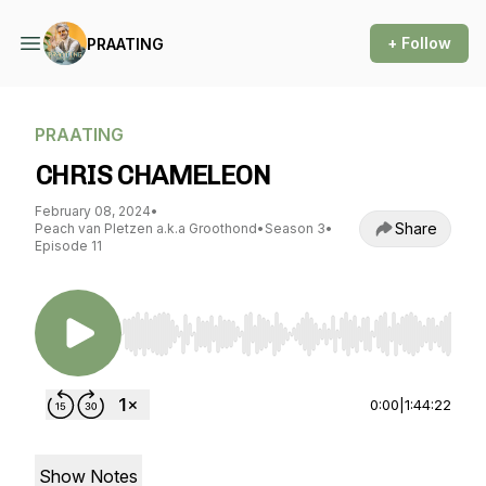
+ Follow
PRAATING
PRAATING
CHRIS CHAMELEON
February 08, 2024
•
Share
Peach van Pletzen a.k.a Groothond
•
Season 3
•
Episode 11
Use Left/Right to seek, Home/End to jump to st
0:00
|
1:44:22
Show Notes