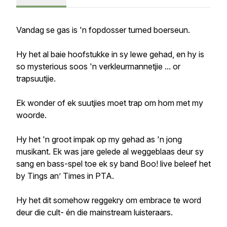
Vandag se gas is 'n fopdosser turned boerseun.
Hy het al baie hoofstukke in sy lewe gehad, en hy is
so mysterious soos 'n verkleurmannetjie ... or
trapsuutjie.
Ek wonder of ek suutjies moet trap om hom met my
woorde.
Hy het 'n groot impak op my gehad as 'n jong
musikant. Ek was jare gelede al weggeblaas deur sy
sang en bass-spel toe ek sy band Boo! live beleef het
by Tings an’ Times in PTA.
Hy het dit somehow reggekry om embrace te word
deur die cult- én die mainstream luisteraars.