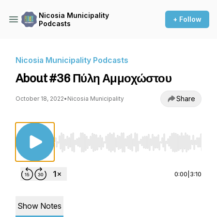
Nicosia Municipality
+ Follow
Podcasts
Nicosia Municipality Podcasts
About #36 Πύλη Αμμοχώστου
Share
October 18, 2022
•
Nicosia Municipality
Use Left/Right to seek, Home/End to jump to st
0:00
|
3:10
Show Notes