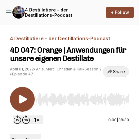
4 Destillatiere - der
+ Follow
Destillations-Podcast
4 Destillatiere - der Destillations-Podcast
4D 047: Orange | Anwendungen für
unsere eigenen Destillate
April 01, 2022
•
Anja, Marc, Christian & Kai
•
Season 2
Share
•
Episode 47
Use Left/Right to seek, Home/End to jump to st
0:00
|
38:30