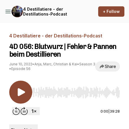
4 Destillatiere - der
+ Follow
Destillations-Podcast
4 Destillatiere - der Destillations-Podcast
4D 056: Blutwurz | Fehler & Pannen
beim Destillieren
June 10, 2022
•
Anja, Marc, Christian & Kai
•
Season 3
Share
•
Episode 56
Use Left/Right to seek, Home/End to jump to st
0:00
|
39:28