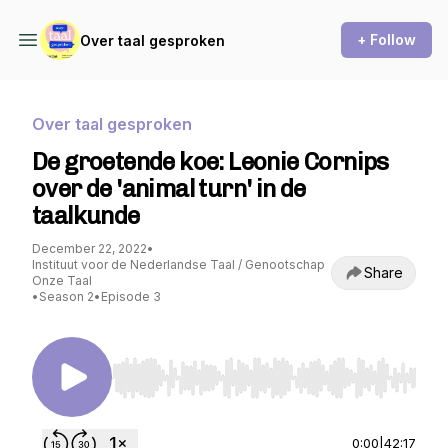
+ Follow
Over taal gesproken
Over taal gesproken
De groetende koe: Leonie Cornips
over de 'animal turn' in de
taalkunde
December 22, 2022
•
Instituut voor de Nederlandse Taal / Genootschap
Share
Onze Taal
•
Season 2
•
Episode 3
Use Left/Right to seek, Home/End to jump to st
0:00
|
42:17