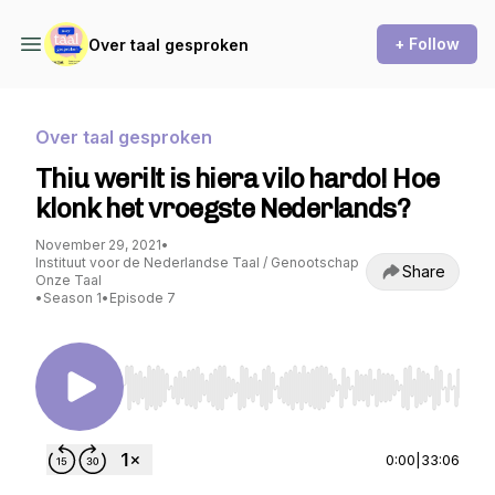
+ Follow
Over taal gesproken
Over taal gesproken
Thiu werilt is hiera vilo hardo! Hoe
klonk het vroegste Nederlands?
November 29, 2021
•
Instituut voor de Nederlandse Taal / Genootschap
Share
Onze Taal
•
Season 1
•
Episode 7
Use Left/Right to seek, Home/End to jump to st
0:00
|
33:06