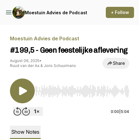
+ Follow
Moestuin Advies de Podcast
Moestuin Advies de Podcast
#199,5 - Geen feestelijke aflevering
August 06, 2025
•
Share
Ruud van der Aa & Joris Schuurmans
Use Left/Right to seek, Home/End to jump to st
0:00
|
5:04
Show Notes