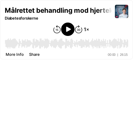
Målrettet behandling mod hjertekarsy
Diabetesforskerne
More Info
Share
00:00
|
26:15