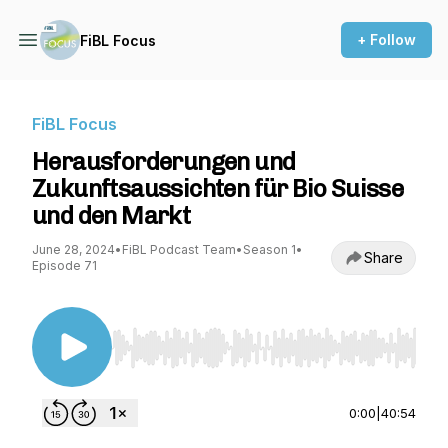
+ Follow
FiBL Focus
FiBL Focus
Herausforderungen und
Zukunftsaussichten für Bio Suisse
und den Markt
June 28, 2024
•
FiBL Podcast Team
•
Season 1
•
Share
Episode 71
Use Left/Right to seek, Home/End to jump to st
0:00
|
40:54