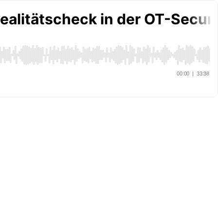
ealitätscheck in der OT-Securi
00:00
|
33:38