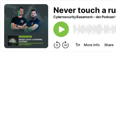
Never touch a ru
Cybersecurity Basement – der Podcast 
More Info
Share