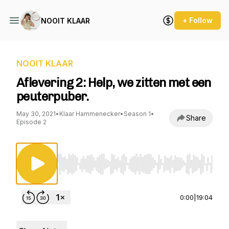
+ Follow
NOOIT KLAAR
NOOIT KLAAR
Aflevering 2: Help, we zitten met een
peuterpuber.
May 30, 2021
•
Klaar Hammenecker
•
Season 1
•
Share
Episode 2
Use Left/Right to seek, Home/End to jump to st
0:00
|
19:04