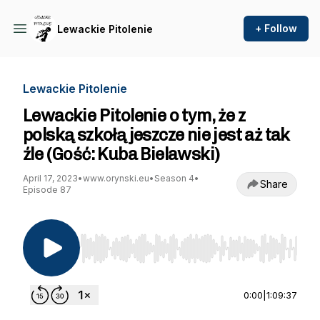
+ Follow
Lewackie Pitolenie
Lewackie Pitolenie
Lewackie Pitolenie o tym, że z
polską szkołą jeszcze nie jest aż tak
źle (Gość: Kuba Bielawski)
April 17, 2023
•
www.orynski.eu
•
Season 4
•
Share
Episode 87
Use Left/Right to seek, Home/End to jump to st
0:00
|
1:09:37