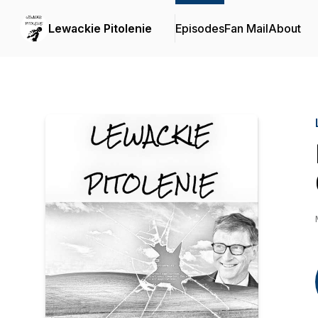
Lewackie Pitolenie
Episodes
Fan Mail
About