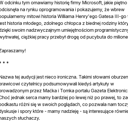
W odcinku tym omawiamy historię firmy Microsoft, jakie piętno
odcisnęła na rynku oprogramowania i pokazujemy, że wbrew
popularnemy mitowi historia Williama Henry'ego Gatesa III-go 
jest historia młodego, zdolnego chłopca z biednej rodziny któr
dzięki swoim nadzwyczajnym umiejętnościom programistyczn
wytrwałej, ciężkiej pracy przebył drogę od pucybuta do milion
Zapraszamy!
* * *
Nazwa tej audycji jest nieco ironiczna. Takimi słowami oburzen
prawicowi czytelnicy podsumowywali kiedyś artykuły w
prowadzonym przez Maćka i Tomka portalu Gazeta Elektronic
Choć jednak serca mamy bardziej po lewej niż po prawej, to z
podkastu różni się w swoich poglądach, co pozwala nam tocz
dyskusje i spory które - mamy nadzieję - są interesujące równi
naszych słuchaczy.