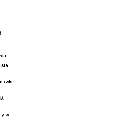
.
ą:
wia
ista
arówki
iś
ący w