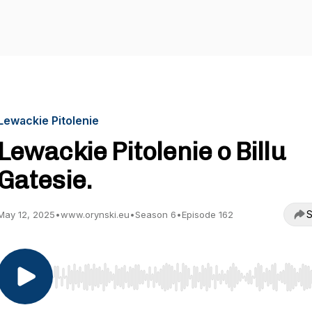
Lewackie Pitolenie
Lewackie Pitolenie o Billu
Gatesie.
S
May 12, 2025
•
www.orynski.eu
•
Season 6
•
Episode 162
Use Left/Right to seek, Home/End to jump to start o