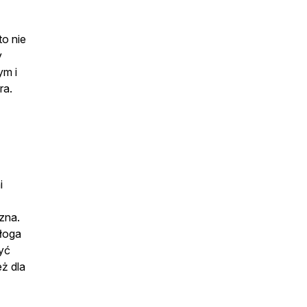
to nie
y
ym i
era.
i
zna.
ałoga
yć
eż dla