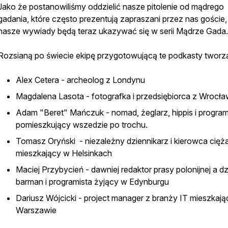
Jako że postanowiliśmy oddzielić nasze pitolenie od mądrego
gadania, które często prezentują zapraszani przez nas goście,
nasze wywiady będą teraz ukazywać się w serii Mądrze Gada
Rozsianą po świecie ekipę przygotowującą te podkasty tworz
Alex Cetera - archeolog z Londynu
Magdalena Lasota - fotografka i przedsiębiorca z Wrocła
Adam "Beret" Mańczuk - nomad, żeglarz, hippis i program
pomieszkujący wszedzie po trochu.
Tomasz Oryński - niezależny dziennikarz i kierowca cięż
mieszkający w Helsinkach
Maciej Przybycień - dawniej redaktor prasy polonijnej a dz
barman i programista żyjący w Edynburgu
Dariusz Wójcicki - project manager z branży IT mieszkaj
Warszawie