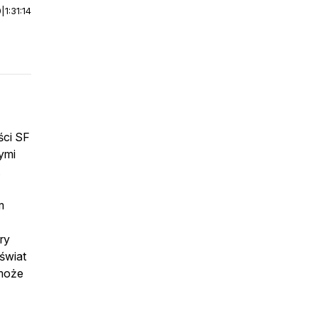
0
|
1:31:14
ści SF
ymi
.
m
óry
świat
 może