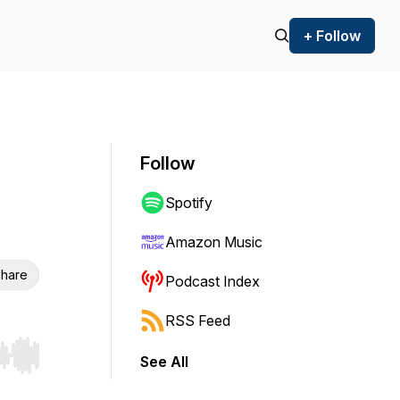
+ Follow
Follow
Spotify
Amazon Music
hare
Podcast Index
RSS Feed
See All
r end. Hold shift to jump forward or backward.