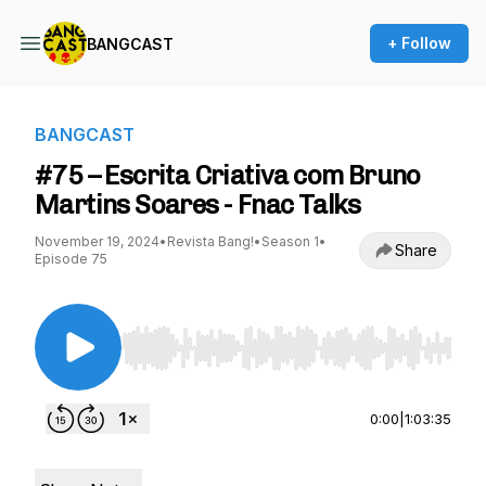
+ Follow
BANGCAST
BANGCAST
#75 – Escrita Criativa com Bruno
Martins Soares - Fnac Talks
November 19, 2024
•
Revista Bang!
•
Season 1
•
Share
Episode 75
Use Left/Right to seek, Home/End to jump to st
0:00
|
1:03:35