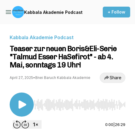
+ Follow
Kabbala Akademie Podcast
Kabbala Akademie Podcast
Teaser zur neuen Boris&Eli-Serie
"Talmud Esser HaSefirot" - ab 4.
Mai, sonntags 19 Uhr!
Share
April 27, 2025
•
Bnei Baruch Kabbala Akademie
Use Left/Right to seek, Home/End to jump to st
0:00
|
26:29