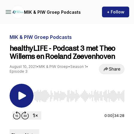
+ Follow
MIK & PIW Groep Podcasts
MIK & PIW Groep Podcasts
healthyLIFE - Podcast 3 met Theo
Willems en Roeland Zeevenhoven
August 10, 2021
•
MIK & PIW Groep
•
Season 1
•
Share
Episode 3
Use Left/Right to seek, Home/End to jump to st
0:00
|
34:28