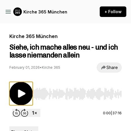
+ Follow
Kirche 365 München
Kirche 365 München
Siehe, ich mache alles neu - und ich
lasse niemanden allein
Share
February 01, 2026
•
Kirche 365
Use Left/Right to seek, Home/End to jump to st
0:00
|
37:16