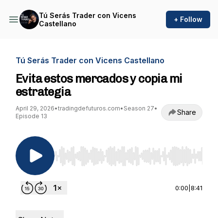
Tú Serás Trader con Vicens
+ Follow
Castellano
Tú Serás Trader con Vicens Castellano
Evita estos mercados y copia mi
estrategia
April 29, 2026
•
tradingdefuturos.com
•
Season 27
•
Share
Episode 13
Use Left/Right to seek, Home/End to jump to st
0:00
|
8:41