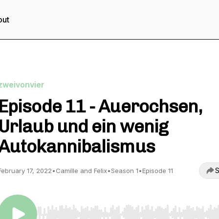
out
zweivonvier
Episode 11 - Auerochsen,
Urlaub und ein wenig
Autokannibalismus
S
February 17, 2022
•
Camille and Felix
•
Season 1
•
Episode 11