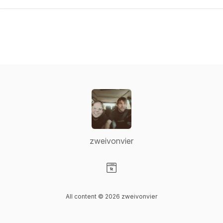
zweivonvier
Visit our Website page
All content © 2026 zweivonvier