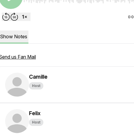
Use Left/Right to seek, Home/End to jump to start o
0:
Show Notes
Send us Fan Mail
Camille
Host
Felix
Host