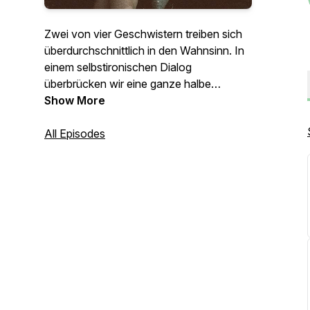
Zwei von vier Geschwistern treiben sich
überdurchschnittlich in den Wahnsinn. In
einem selbstironischen Dialog
überbrücken wir eine ganze halbe
Generation, diskutieren über
Show More
Alltagsthemen, Nachrichten, random
Facts, das Leben und Sterben. Als Limes
All Episodes
superior und Limes inferior unserer
Geschwisterreihe demonstrieren wir, wie
tief und flach Geschwistergespräche
werden können.