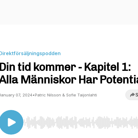
Direktförsäljningspodden
Din tid kommer - Kapitel 1:
Alla Människor Har Potenti
S
January 07, 2024
•
Patric Nilsson & Sofie Taijonlahti
Use Left/Right to seek, Home/End to jump to start o