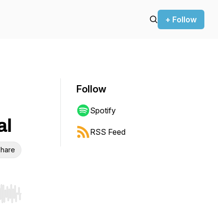
+ Follow
Follow
Spotify
al
RSS Feed
hare
r end. Hold shift to jump forward or backward.