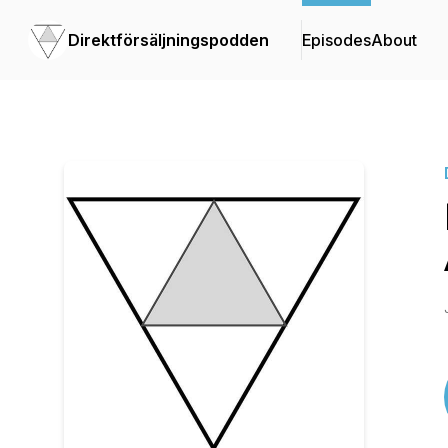
Direktförsäljningspodden
Episodes
About