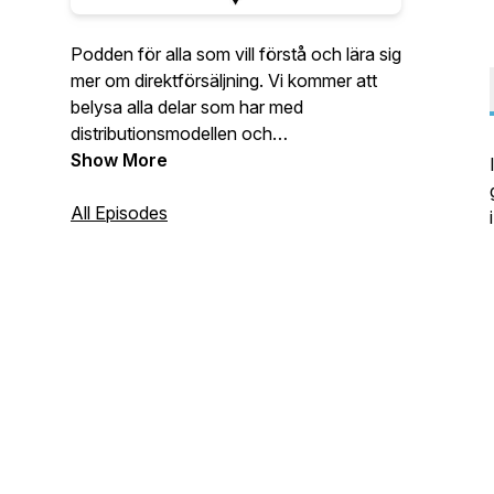
Podden för alla som vill förstå och lära sig
mer om direktförsäljning. Vi kommer att
belysa alla delar som har med
distributionsmodellen och
nätverksstrukturer att göra samt en del
Show More
fördomar som inte har med det att göra.
Det är dags för nya perspektiv på
All Episodes
direktförsäljning.