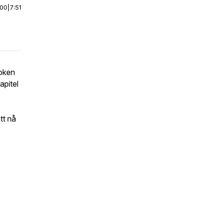
:00
|
7:51
boken
apitel
tt nå