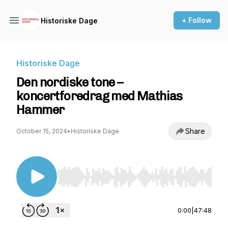
+ Follow
Historiske Dage
Historiske Dage
Den nordiske tone –
koncertforedrag med Mathias
Hammer
Share
October 15, 2024
•
Historiske Dage
Use Left/Right to seek, Home/End to jump to st
0:00
|
47:48