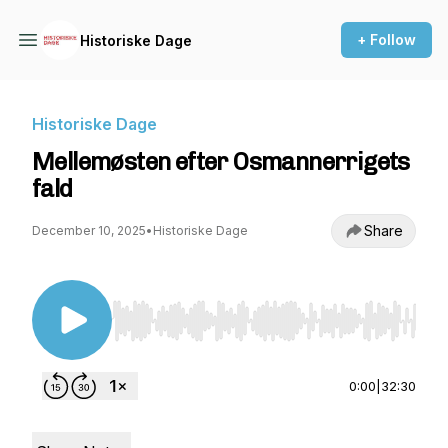
+ Follow
Historiske Dage
Historiske Dage
Mellemøsten efter Osmannerrigets
fald
Share
December 10, 2025
•
Historiske Dage
Use Left/Right to seek, Home/End to jump to st
0:00
|
32:30