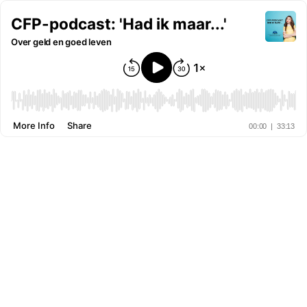
CFP-podcast: 'Had ik maar...'
Over geld en goed leven
More Info
Share
00:00
|
33:13