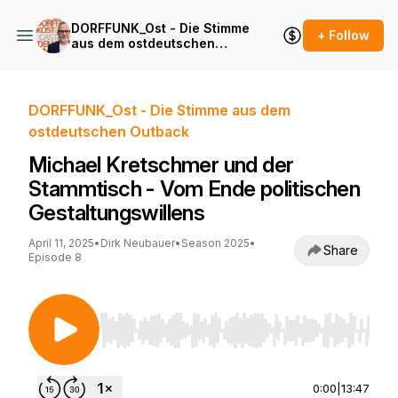
DORFFUNK_Ost - Die Stimme
+ Follow
aus dem ostdeutschen
Outback
DORFFUNK_Ost - Die Stimme aus dem
ostdeutschen Outback
Michael Kretschmer und der
Stammtisch - Vom Ende politischen
Gestaltungswillens
April 11, 2025
•
Dirk Neubauer
•
Season 2025
•
Share
Episode 8
Use Left/Right to seek, Home/End to jump to st
0:00
|
13:47