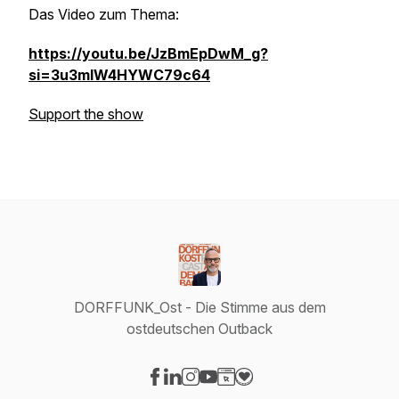
Das Video zum Thema:
https://youtu.be/JzBmEpDwM_g?
si=3u3mlW4HYWC79c64
Support the show
DORFFUNK_Ost - Die Stimme aus dem
ostdeutschen Outback
Visit our Facebook page
Visit our LinkedIn page
Visit our Instagram page
Visit our YouTube page
Visit our Website page
Visit our Donation page