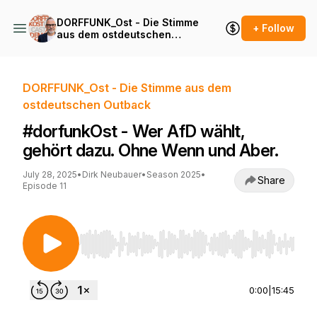
DORFFUNK_Ost - Die Stimme
+ Follow
aus dem ostdeutschen
Outback
DORFFUNK_Ost - Die Stimme aus dem
ostdeutschen Outback
#dorfunkOst - Wer AfD wählt,
gehört dazu. Ohne Wenn und Aber.
July 28, 2025
•
Dirk Neubauer
•
Season 2025
•
Share
Episode 11
Use Left/Right to seek, Home/End to jump to st
0:00
|
15:45