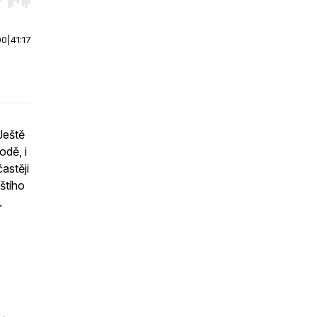
r end. Hold shift to jump forward or backward.
00
|
41:17
Ještě
odě, i
astěji
štího
.