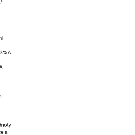
/
nl
%C3%A
A
n
odnoty
ce a