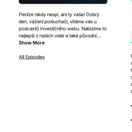
Peníze nikdy nespí, ani ty vaše! Dobrý
den, vážení posluchači, vítáme vás u
podcastů Investičního webu. Nabízíme to
nejlepší z našich videí a také původní
komentáře a analýzy domácích i
Show More
zahraničních tržních expertů. Ekonomika,
tradiční trhy a alternativy na jednom
All Episodes
místě. Podcasty Investičního webu vás
provedou šéfredaktorka Michaela
Nováková, zástupkyně šéfredaktorky
Vendula Pokorná a hlavní editor Andrej
Rády.