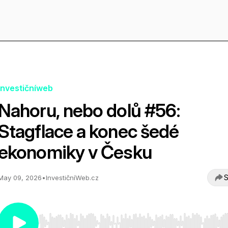
Investičníweb
Nahoru, nebo dolů #56:
Stagflace a konec šedé
ekonomiky v Česku
S
May 09, 2026
•
InvestičníWeb.cz