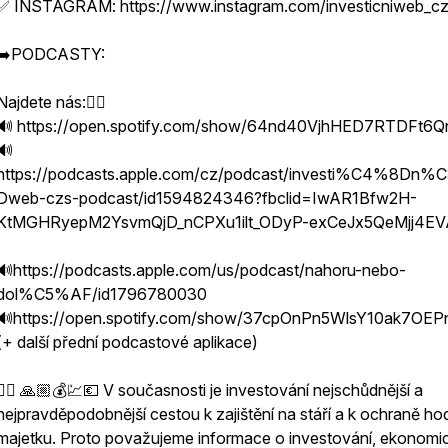
✅ INSTAGRAM: https://www.instagram.com/investicniweb_cz
➡️PODCASTY:
Najdete nás:👇🏻
🔊 https://open.spotify.com/show/64nd40VjhHED7RTDFt6Q
🔊
https://podcasts.apple.com/cz/podcast/investi%C4%8Dn
Dweb-czs-podcast/id1594824346?fbclid=IwAR1Bfw2H-
KtMGHRyepM2YsvmQjD_nCPXu1ilt_ODyP-exCeJx5QeMjj4EV
🔊https://podcasts.apple.com/us/podcast/nahoru-nebo-
dol%C5%AF/id1796780030
🔊https://open.spotify.com/show/37cpOnPn5WlsY10ak7OEP
(+ další přední podcastové aplikace)
👍🏼 🙏🏼💰💹💶 V současnosti je investování nejschůdnější a
nejpravděpodobnější cestou k zajištění na stáří a k ochraně h
majetku. Proto považujeme informace o investování, ekonomi