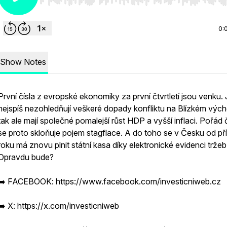
Use Left/Right to seek, Home/End to jump to start o
0:
Show Notes
První čísla z evropské ekonomiky za první čtvrtletí jsou venku. 
nejspíš nezohledňují veškeré dopady konfliktu na Blízkém vých
tak ale mají společné pomalejší růst HDP a vyšší inflaci. Pořád č
se proto skloňuje pojem stagflace. A do toho se v Česku od pří
roku má znovu plnit státní kasa díky elektronické evidenci tržeb
Opravdu bude?
➡️ FACEBOOK: https://www.facebook.com/investicniweb.cz
➡️ X: https://x.com/investicniweb