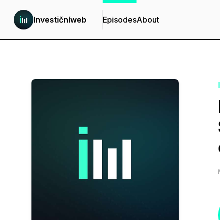
Investičníweb
Episodes
About