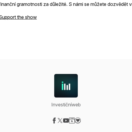
finanční gramotnosti za důležité. S námi se můžete dozvědět v
Support the show
Investičníweb
Visit our Facebook page
Visit our X-com page
Visit our YouTube page
Visit our Website page
Visit our Donation page