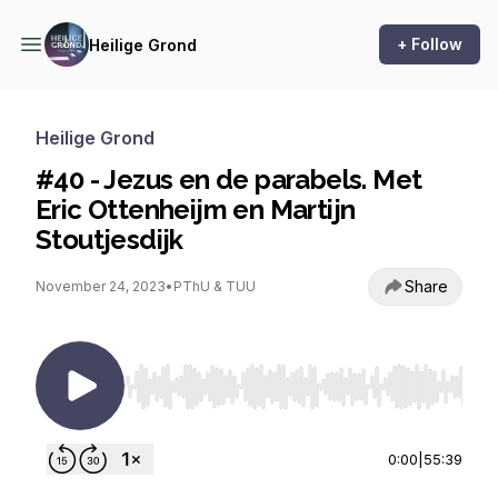
+ Follow
Heilige Grond
Heilige Grond
#40 - Jezus en de parabels. Met
Eric Ottenheijm en Martijn
Stoutjesdijk
Share
November 24, 2023
•
PThU & TUU
Use Left/Right to seek, Home/End to jump to st
0:00
|
55:39